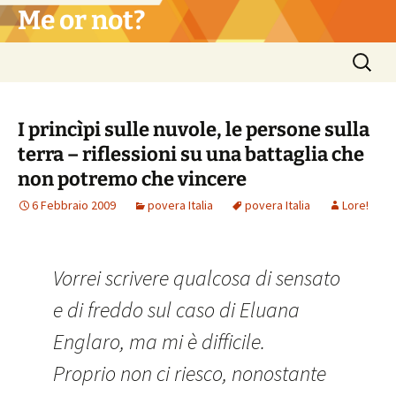
Vai
Me or not?
al
contenuto
Ricerca
per:
I princìpi sulle nuvole, le persone sulla
terra – riflessioni su una battaglia che
non potremo che vincere
6 Febbraio 2009
povera Italia
povera Italia
Lore!
Vorrei scrivere qualcosa di sensato
e di freddo sul caso di Eluana
Englaro, ma mi è difficile.
Proprio non ci riesco, nonostante