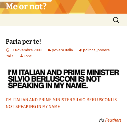
Vai
Me or not?
al
contenuto
Ricerca
per:
Parla per te!
12 Novembre 2008
povera Italia
politica
,
povera
Italia
Lore!
I’M ITALIAN AND PRIME MINISTER SILVIO BERLUSCONI IS
NOT SPEAKING IN MY NAME
via
Feathers