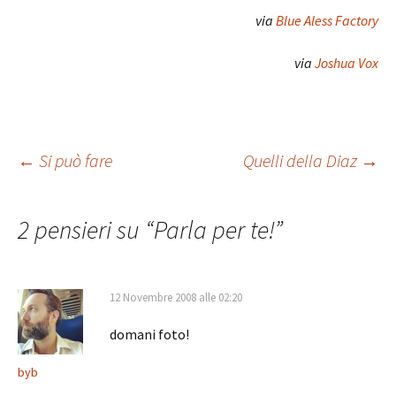
via
Blue Aless Factory
via
Joshua Vox
Navigazione
←
Si può fare
Quelli della Diaz
→
articolo
2 pensieri su “
Parla per te!
”
12 Novembre 2008 alle 02:20
domani foto!
byb