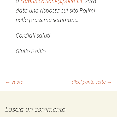
a
comunicazione@polimi.it
, sarà
data una risposta sul sito Polimi
nelle prossime settimane.
Cordiali saluti
Giulio Ballio
Navigazione
←
Vuoto
dieci punto sette
→
articolo
Lascia un commento