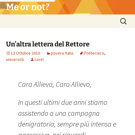
Vai
Me or not?
al
contenuto
Ricerca
per:
Un’altra lettera del Rettore
13 Ottobre 2010
povera Italia
Politecnico
,
università
Lore!
Cara Allieva, Caro Allievo,
In questi ultimi due anni stiamo
assistendo a una campagna
denigratoria, sempre più intensa e
aggressiva, nei riguardi