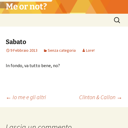
Vai
Me or not?
al
contenuto
Ricerca
per:
Sabato
9 Febbraio 2013
Senza categoria
Lore!
In fondo, va tutto bene, no?
Navigazione
←
Io me e gli altri
Clinton & Callon
→
articolo
Lascia un commento