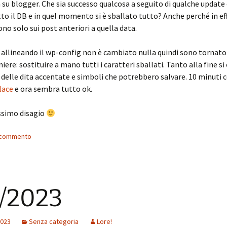
ta su blogger. Che sia successo qualcosa a seguito di qualche update
tto il DB e in quel momento si è sballato tutto? Anche perché in effe
no solo sui post anteriori a quella data.
llineando il wp-config non è cambiato nulla quindi sono tornato 
iere: sostituire a mano tutti i caratteri sballati. Tanto alla fine s
 delle dita accentate e simboli che potrebbero salvare. 10 minuti 
lace
e ora sembra tutto ok.
ssimo disagio
n commento
/2023
2023
Senza categoria
Lore!