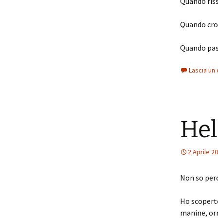
Quando fiss
Quando crol
Quando pass
Lascia u
Hel
2 Aprile 2
Non so perc
Ho scoperto
manine, orm