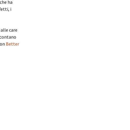
 che ha
tti, i
alle care
i contano
con
Better