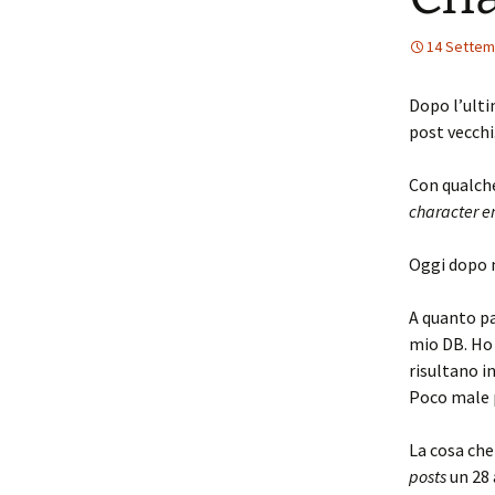
14 Settem
Dopo l’ulti
post vecchi
Con qualche
character e
Oggi dopo m
A quanto pa
mio DB. Ho 
risultano i
Poco male p
La cosa che
posts
un 28 