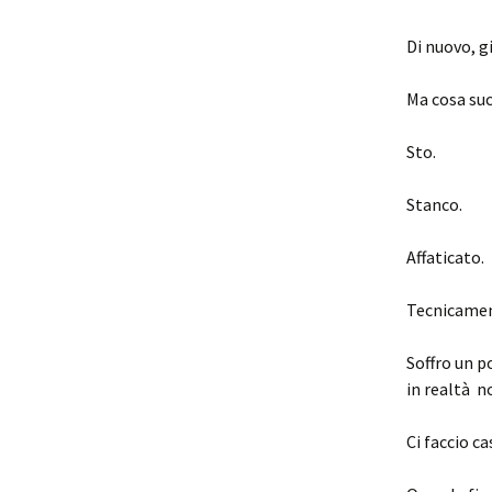
Di nuovo, g
Ma cosa su
Sto.
Stanco.
Affaticato.
Tecnicament
Soffro un p
in realtà no
Ci faccio ca