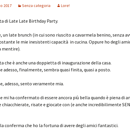
io 2017
Senza categoria
Lore!
ta di Late Late Birthday Party.
, un late brunch (in cui sono riuscito a cavarmela benino, senza av
stante le mie inesistenti capacità in cucina. Oppure ho degli ami
a mentire).
ta che è anche una doppietta di inaugurazione della casa.
e adesso, finalmente, sembra quasi finita, quasi a posto.
he, adesso, sento veramente mia.
e mi ha confermato di essere ancora più bella quando è piena di am
ite chiacchierate, risate e giocate con (e anche incredibilimente SE
la conferma che ho la fortuna di avere degli amici fantastici.