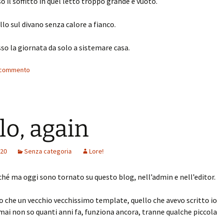
o il soffitto in quel letto troppo grande e vuoto.
lo sul divano senza calore a fianco.
o la giornata da solo a sistemare casa.
n commento
lo, again
020
Senza categoria
Lore!
hé ma oggi sono tornato su questo blog, nell’admin e nell’editor.
 che un vecchio vecchissimo template, quello che avevo scritto io
ai non so quanti anni fa, funziona ancora, tranne qualche piccola