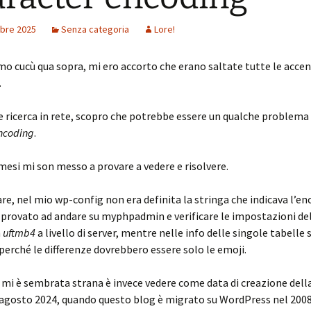
bre 2025
Senza categoria
Lore!
mo cucù qua sopra, mi ero accorto che erano saltate tutte le accen
.
 ricerca in rete, scopro che potrebbe essere un qualche problema
ncoding
.
esi mi son messo a provare a vedere e risolvere.
re, nel mio wp-config non era definita la stringa che indicava l’en
provato ad andare su myphpadmin e verificare le impostazioni de
n
uftmb4
a livello di server, mentre nelle info delle singole tabelle 
erché le differenze dovrebbero essere solo le emoji.
 mi è sembrata strana è invece vedere come data di creazione dell
agosto 2024, quando questo blog è migrato su WordPress nel 200