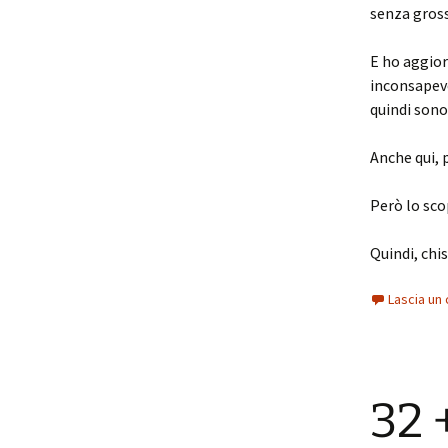
senza gross
E ho aggior
inconsapev
quindi son
Anche qui, 
Però lo sco
Quindi, chi
Lascia u
32 