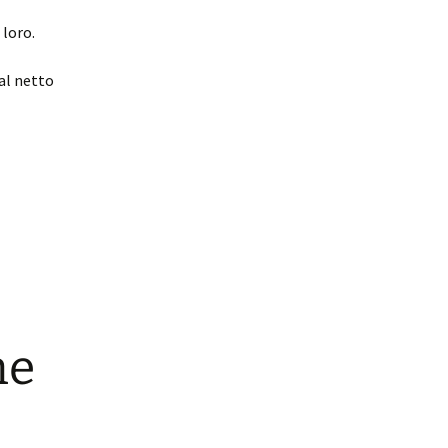
 loro.
al netto
he