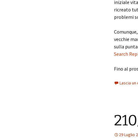
iniziale vi
ricreato tu
problemi so
Comunque, a
vecchie man
sulla punta
Search Rep
Fino al pro
Lascia u
210
29 Luglio 