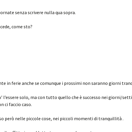
iornate senza scrivere nulla qua sopra.
ccede, come sto?
e in ferie anche se comunque i prossimi non saranno giorni tranq
o’ l’essere solo, ma con tutto quello che è successo nei giorni/se
n ci faccio caso.
so però nelle piccole cose, nei piccoli momenti di tranquillità .