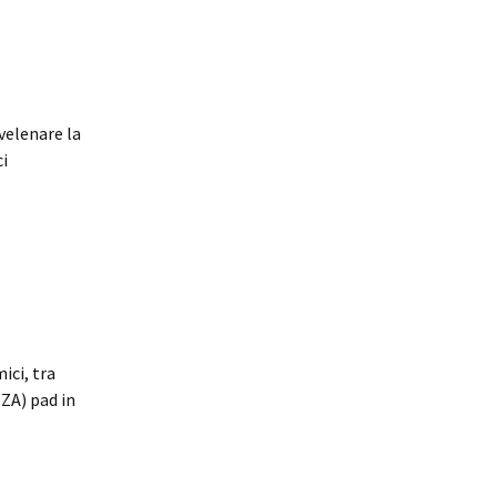
velenare la
ci
ici, tra
NZA) pad in