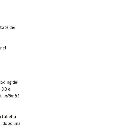
tate dei
 nel
coding del
l DB e
su
utf8mb3
.
a tabella
8, dopo una