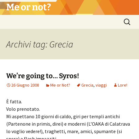
Vai
Me or not?
al
contenuto
Ricerca
per:
Archivi tag: Grecia
We’re going to… Syros!
26 Giugno 2008
Me or Not?
Grecia
,
viaggi
Lore!
È fatta.
Volo prenotato.
Mi aspettano 10 giorni di caldo, giri per templi antichi
(Partenone in primis, direi) e moderni (L’OAKA di Calatrava
lo voglio vedere!), traghetti, mare, amici, spumante (si
spera) e flash impazziti.