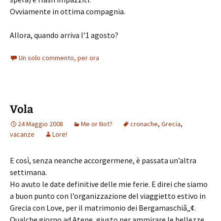
Ovviamente in ottima compagnia.
Allora, quando arriva l’1 agosto?
Un solo commento, per ora
Vola
24 Maggio 2008
Me or Not?
cronache
,
Grecia
,
vacanze
Lore!
E così, senza neanche accorgermene, è passata un’altra
settimana.
Ho avuto le date definitive delle mie ferie. E direi che siamo
a buon punto con l’organizzazione del viaggietto estivo in
Grecia con Love, per il matrimonio dei Bergamaschiâ„¢.
Qualche giorno ad Atene, giusto per ammirare le bellezze