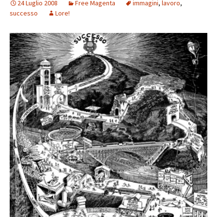
24 Luglio 2008
Free Magenta
immagini
,
lavoro
,
successo
Lore!