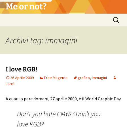
Vai
Me or not?
al
contenuto
Ricerca
per:
Archivi tag: immagini
I love RGB!
26 Aprile 2009
Free Magenta
grafico
,
immagini
Lore!
A quanto pare domani, 27 aprile 2009, è il World Graphic Day.
Don’t you hate CMYK? Don’t you
love RGB?