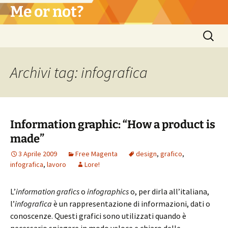
Vai
Me or not?
al
contenuto
Ricerca
per:
Archivi tag: infografica
Information graphic: “How a product is
made”
3 Aprile 2009
Free Magenta
design
,
grafico
,
infografica
,
lavoro
Lore!
L’
information grafics
o
infographics
o, per dirla all’italiana,
l’
infografica
è un rappresentazione di informazioni, dati o
conoscenze. Questi grafici sono utilizzati quando è