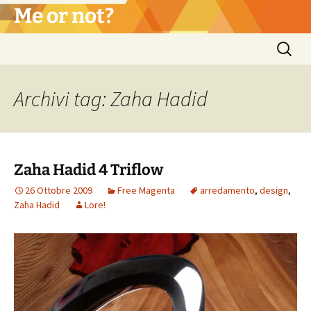
Vai
Me or not?
al
contenuto
Ricerca
per:
Archivi tag: Zaha Hadid
Zaha Hadid 4 Triflow
26 Ottobre 2009
Free Magenta
arredamento
,
design
,
Zaha Hadid
Lore!