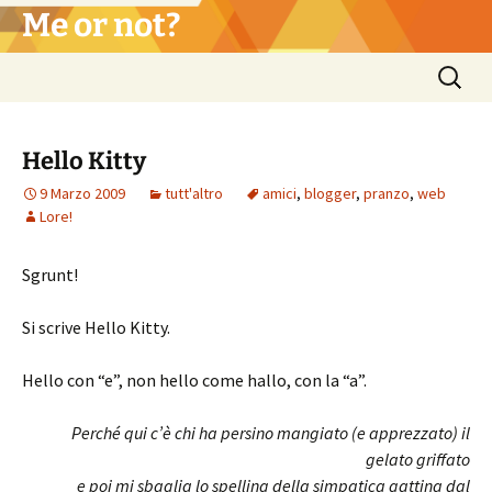
Vai
Me or not?
al
contenuto
Ricerca
per:
Hello Kitty
9 Marzo 2009
tutt'altro
amici
,
blogger
,
pranzo
,
web
Lore!
Sgrunt!
Si scrive Hello Kitty.
Hello con “e”, non hello come hallo, con la “a”.
Perché qui c’è chi ha persino mangiato (e apprezzato) il
gelato griffato
e poi mi sbaglia lo spelling della simpatica gattina dal