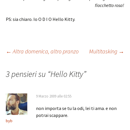
fiocchetto rosa!
PS: sia chiaro. Io O D I O Hello Kitty.
Navigazione
←
Altra domenica, altro pranzo
Multitasking
→
articolo
3 pensieri su “
Hello Kitty
”
9 Marzo 2009 alle 02:55
non importa se tu la odi, lei ti ama. e non
potrai scappare.
byb