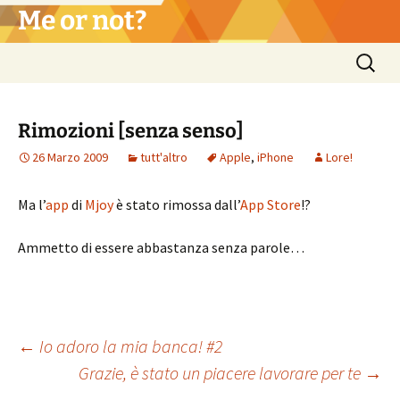
Vai
Me or not?
al
contenuto
Ricerca
per:
Rimozioni [senza senso]
26 Marzo 2009
tutt'altro
Apple
,
iPhone
Lore!
Ma l’
app
di
Mjoy
è stato rimossa dall’
App Store
!?
Ammetto di essere abbastanza senza parole…
Navigazione
←
Io adoro la mia banca! #2
Grazie, è stato un piacere lavorare per te
→