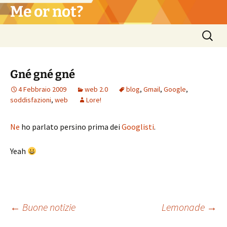
Vai
Me or not?
al
contenuto
Ricerca
per:
Gné gné gné
4 Febbraio 2009
web 2.0
blog
,
Gmail
,
Google
,
soddisfazioni
,
web
Lore!
Ne
ho parlato persino prima dei
Googlisti
.
Yeah
Navigazione
←
Buone notizie
Lemonade
→