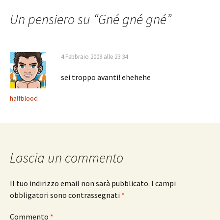
articolo
Un pensiero su “
Gné gné gné
”
4 Febbraio 2009 alle 23:34
sei troppo avanti! ehehehe
halfblood
Lascia un commento
Il tuo indirizzo email non sarà pubblicato.
I campi
obbligatori sono contrassegnati
*
Commento
*