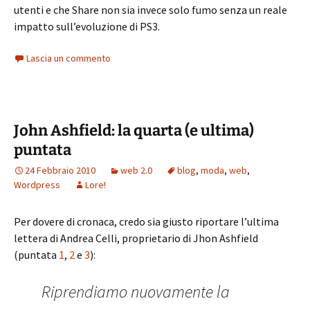
utenti e che Share non sia invece solo fumo senza un reale
impatto sull’evoluzione di PS3.
Lascia un commento
John Ashfield: la quarta (e ultima)
puntata
24 Febbraio 2010
web 2.0
blog
,
moda
,
web
,
Wordpress
Lore!
Per dovere di cronaca, credo sia giusto riportare l’ultima
lettera di Andrea Celli, proprietario di Jhon Ashfield
(puntata
1
,
2
e
3
):
Riprendiamo nuovamente la