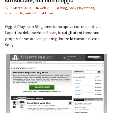
sul sociale, ma non troppo
18 Marzo 2010
web 2.0
blog
,
Sony Playstation
,
videogiochi
,
web 2.0
Lore!
Oggi il Playstion Blog americano apriva con una
notizia
:
l’apertura della sezione
Share
, in cui gli utenti possono
proporre e votare idee per migliorare la console di casa
Sony.