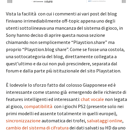
Vista la facilità con cui i commenti ai vari post del blog
finivano irrimediabilmente off-topic appena uno degli
utenti sottolineava una mancanza del sistema di gioco, in
Sony hanno deciso di aprire questa nuova sezione
chiamando non semplicemente “Playstion.share” ma
proprio “Playstion.blog share”. Come se fosse una costola,
una sottocategoria del blog, direttamente collegata a
quest’ultimo e da cui non può prescindere, separata dal
forum e dalla parte più istituzionale del sito Playstation.
È lodevole lo sforzo fatto dal colosso Giapponese ed è
interessante come stanno già emergendo delle richieste di
features intelligenti ed interessanti:
chat vocale
non legata
al gioco,
compatibilità
con i giochi PS2 (presente solo nei
primi modelli ed assente totalmente in quelli europei),
sincronizzazione
automatica dei trofei,
salvataggi online
,
cambio del sistema di cifratura
dei dati salvati su HD da uno