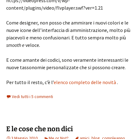
https://videopress.com/v/wp-
content/plugins/video/flvplayer.swf?ver=1.21
Come designer, non posso che ammirare i nuovi colori e le
nuove icone dell’interfaccia di amministrazione, molto più
piacevoli e meno confusionari. E tutto sempra molto più
smooth e
veloce
.
E come amante dei codici, sono veramente interessanti le
nuove tassonomie personalizzate che si possono creare.
Per tutto il resto, c’è l’
elenco completo delle novità
.
Vedi tutti i 5 commenti
E le cose che non dici
3 Maggio 2010
Me or Not?
amici
,
blog
,
compleanno
,