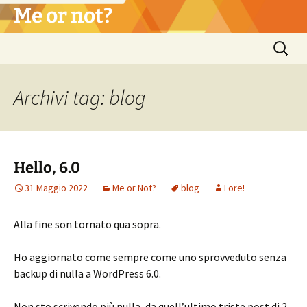
Vai
Me or not?
al
contenuto
Ricerca
per:
Archivi tag: blog
Hello, 6.0
31 Maggio 2022
Me or Not?
blog
Lore!
Alla fine son tornato qua sopra.
Ho aggiornato come sempre come uno sprovveduto senza
backup di nulla a WordPress 6.0.
Non sto scrivendo più nulla, da quell’ultimo triste post di 2