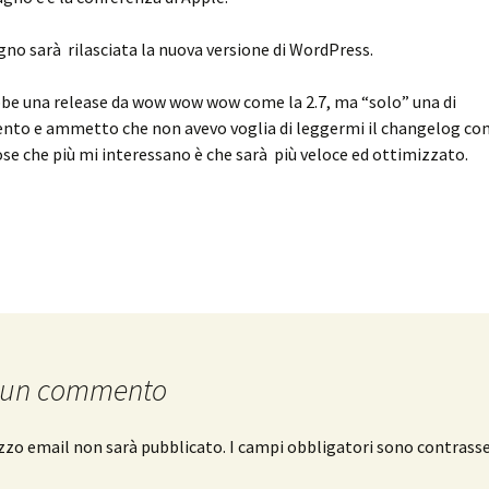
ugno sarà rilasciata la nuova versione di WordPress.
be una release da wow wow wow come la 2.7, ma “solo” una di
to e ammetto che non avevo voglia di leggermi il changelog co
ose che più mi interessano è che sarà più veloce ed ottimizzato.
 un commento
rizzo email non sarà pubblicato.
I campi obbligatori sono contrass