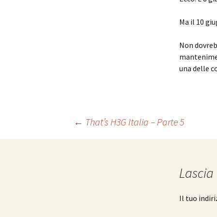
Ma il 10 gi
Non dovreb
mantenimen
una delle c
Navigazione
←
That’s H3G Italia – Parte 5
articolo
Lascia
Il tuo indi