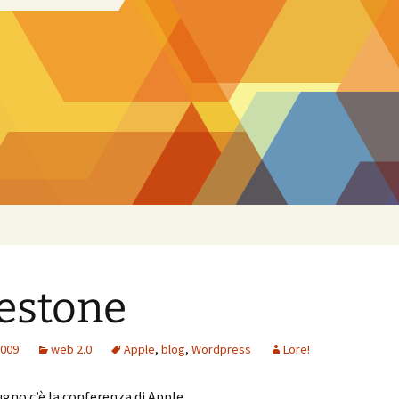
estone
2009
web 2.0
Apple
,
blog
,
Wordpress
Lore!
iugno c’è la conferenza di Apple.