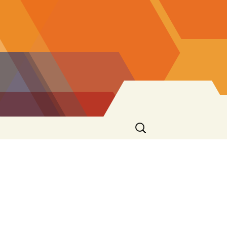
Ricerca
per: