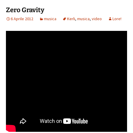
Zero Gravity
6 Aprile 2012
musica
Kerli
,
musica
,
video
Lore!