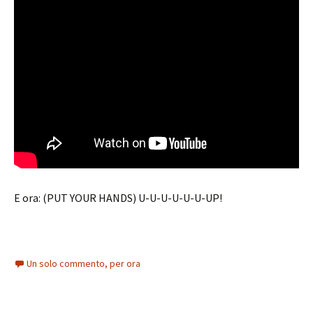
E ora: (PUT YOUR HANDS) U-U-U-U-U-U-UP!
Un solo commento, per ora