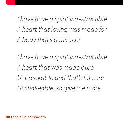
I have have a spirit indestructible
A heart that loving was made for
A body that’s a miracle
I have have a spirit indestructible
A heart that was made pure
Unbreakable and that’s for sure
Unshakeable, so give me more
Lascia un commento