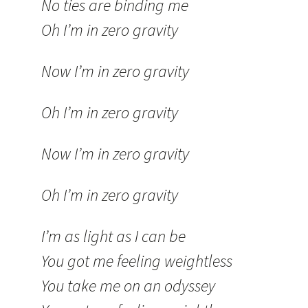
No ties are binding me
Oh I’m in zero gravity
Now I’m in zero gravity
Oh I’m in zero gravity
Now I’m in zero gravity
Oh I’m in zero gravity
I’m as light as I can be
You got me feeling weightless
You take me on an odyssey