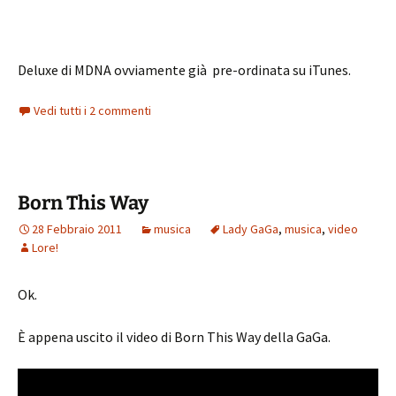
Deluxe di MDNA ovviamente già pre-ordinata su iTunes.
Vedi tutti i 2 commenti
Born This Way
28 Febbraio 2011
musica
Lady GaGa
,
musica
,
video
Lore!
Ok.
È appena uscito il video di Born This Way della GaGa.