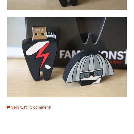
Vedi tutti i 5 commenti