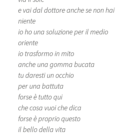
e vai dal dottore anche se non hai
niente
io ho una soluzione per il medio
oriente
io trasformo in mito
anche una gomma bucata
tu daresti un occhio
per una battuta
forse è tutto qui
che cosa vuoi che dica
forse è proprio questo
il bello della vita