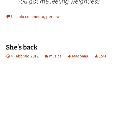
You got me feeling weightless
Un solo commento, per ora
She’s back
4 Febbraio 2012
musica
Madonna
Lore!