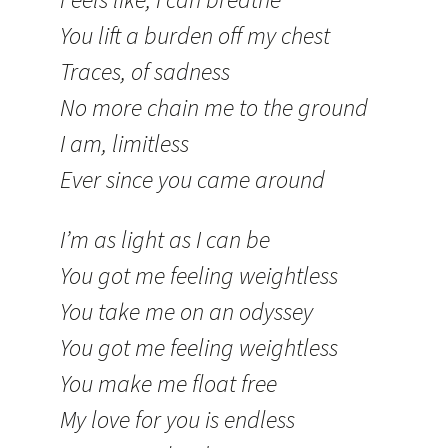
You lift a burden off my chest
Traces, of sadness
No more chain me to the ground
I am, limitless
Ever since you came around
I’m as light as I can be
You got me feeling weightless
You take me on an odyssey
You got me feeling weightless
You make me float free
My love for you is endless