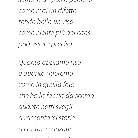
come mai un difetto
rende bello un viso
come niente più del caos
può essere preciso
Quanto abbiamo riso
e quanto rideremo
come in quella foto
che ho la faccia da scemo
quante notti svegli
a raccontarci storie
a cantare canzoni