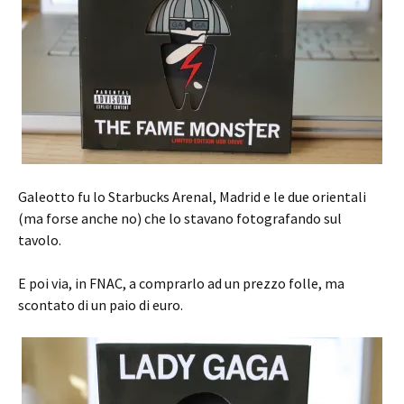
Galeotto fu lo Starbucks Arenal, Madrid e le due orientali
(ma forse anche no) che lo stavano fotografando sul
tavolo.
E poi via, in FNAC, a comprarlo ad un prezzo folle, ma
scontato di un paio di euro.