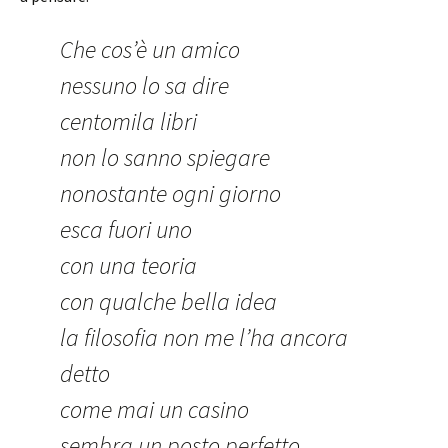
Che cos’è un amico
nessuno lo sa dire
centomila libri
non lo sanno spiegare
nonostante ogni giorno
esca fuori uno
con una teoria
con qualche bella idea
la filosofia non me l’ha ancora
detto
come mai un casino
sembra un posto perfetto