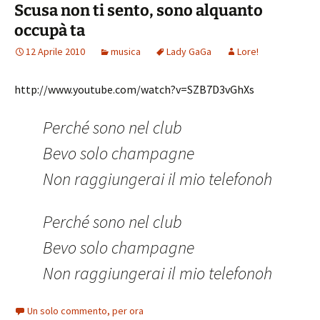
Scusa non ti sento, sono alquanto
occupà ta
12 Aprile 2010
musica
Lady GaGa
Lore!
http://www.youtube.com/watch?v=SZB7D3vGhXs
Perché sono nel club
Bevo solo champagne
Non raggiungerai il mio telefonoh
Perché sono nel club
Bevo solo champagne
Non raggiungerai il mio telefonoh
Un solo commento, per ora