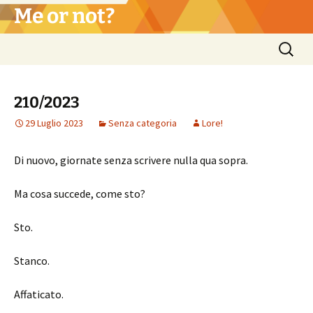
Vai
Me or not?
al
contenuto
Ricerca
per:
210/2023
29 Luglio 2023
Senza categoria
Lore!
Di nuovo, giornate senza scrivere nulla qua sopra.
Ma cosa succede, come sto?
Sto.
Stanco.
Affaticato.