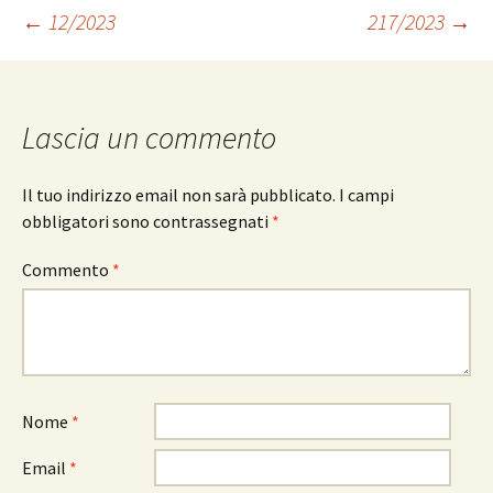
Navigazione
←
12/2023
217/2023
→
articolo
Lascia un commento
Il tuo indirizzo email non sarà pubblicato.
I campi
obbligatori sono contrassegnati
*
Commento
*
Nome
*
Email
*