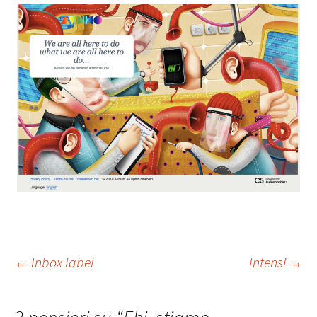
Navigazione
←
Inbox label
Intensi
→