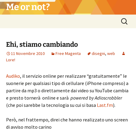
Vai
Me or not?
al
contenuto
Ricerca
per:
Ehi, stiamo cambiando
11 Novembre 2010
Free Magenta
disegni
,
web
Lore!
Audiko
, il servizio online per realizzare “gratuitamente” le
suonerie per qualsiasi tipo di cellulare (iPhone compreso) a
partire da mp3 o direttamente dai video su YouTube cambia
e presto tornerà online e sarà
powered by Adioscrobbler
(che poi sarebbe la tecnologia su cui si basa
Last.fm
).
Però, nel frattempo, direi che hanno realizzato uno screen
di avviso molto carino