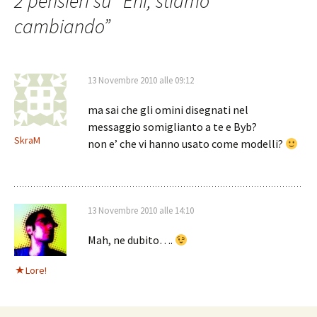
articolo
2 pensieri su “
Ehi, stiamo
cambiando
”
13 Novembre 2010 alle 09:12
ma sai che gli omini disegnati nel
messaggio somiglianto a te e Byb?
SkraM
non e’ che vi hanno usato come modelli?
13 Novembre 2010 alle 14:10
Mah, ne dubito….
Lore!