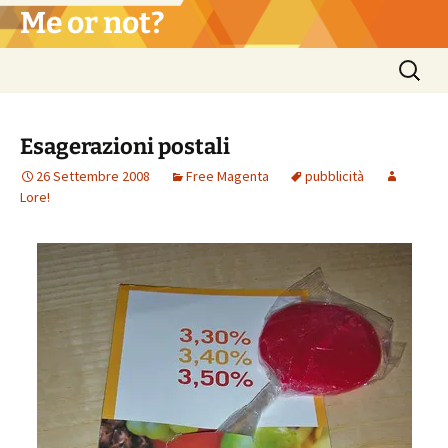
Vai
Me or not?
al
contenuto
Ricerca
per:
Esagerazioni postali
26 Settembre 2008
Free Magenta
pubblicità
Lore!