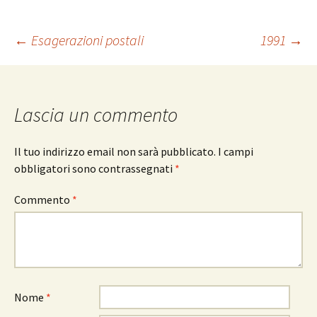
Navigazione
←
Esagerazioni postali
1991
→
articolo
Lascia un commento
Il tuo indirizzo email non sarà pubblicato.
I campi
obbligatori sono contrassegnati
*
Commento
*
Nome
*