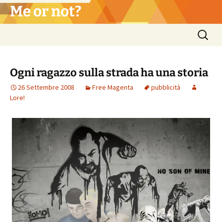
Vai
Me or not?
al
contenuto
Ricerca
per:
Ogni ragazzo sulla strada ha una storia
26 Settembre 2008
Free Magenta
pubblicità
Lore!