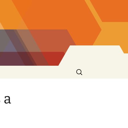
Ricerca
per:
 a