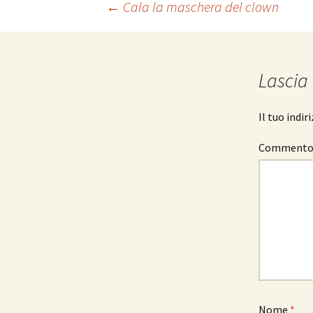
Navigazione
←
Cala la maschera del clown
articolo
Lascia
Il tuo indi
Comment
Nome
*