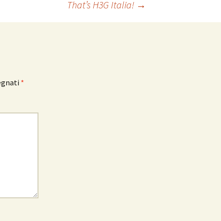
That’s H3G Italia!
→
egnati
*