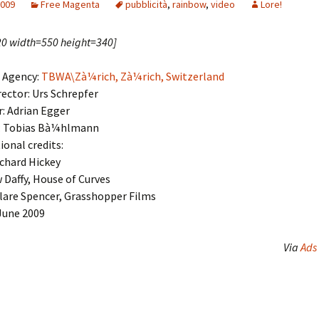
2009
Free Magenta
pubblicità
,
rainbow
,
video
Lore!
20 width=550 height=340]
g Agency:
TBWA\Zà¼rich, Zà¼rich, Switzerland
rector: Urs Schrepfer
r: Adrian Egger
: Tobias Bà¼hlmann
ional credits:
ichard Hickey
 Daffy, House of Curves
lare Spencer, Grasshopper Films
June 2009
Via
Ads 