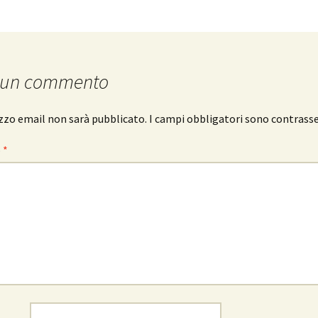
 un commento
rizzo email non sarà pubblicato.
I campi obbligatori sono contrass
o
*