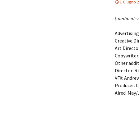
1 Giugno 
[media id=
Advertisin
Creative Di
Art Directo
Copywriter
Other addit
Director: R
VFX: Andrew
Producer: C
Aired: May/