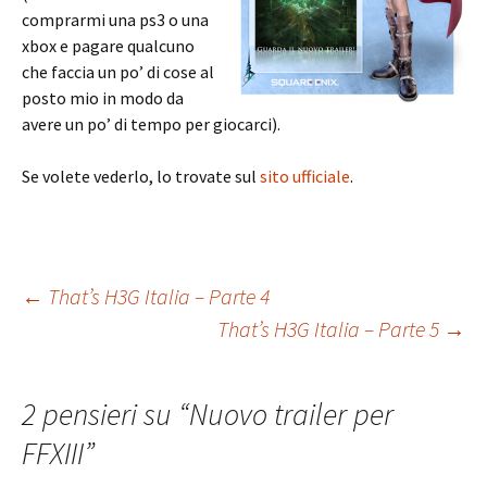
comprarmi una ps3 o una
xbox e pagare qualcuno
che faccia un po’ di cose al
posto mio in modo da
avere un po’ di tempo per giocarci).
Se volete vederlo, lo trovate sul
sito ufficiale
.
Navigazione
←
That’s H3G Italia – Parte 4
That’s H3G Italia – Parte 5
→
articolo
2 pensieri su “
Nuovo trailer per
FFXIII
”