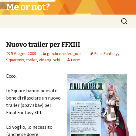
Vai
Me or not?
al
contenuto
Ricerca
per:
Nuovo trailer per FFXIII
5 Giugno 2009
giochi e videogiochi
Final Fantasy
,
Squarenix
,
trailer
,
videogiochi
Lore!
Ecco.
In Square hanno pensato
bene di rilasciare un nuovo
trailer (sbav sbav) per
Final Fantasy XIII.
Lo voglio, lo necessito
(anche se dovrei