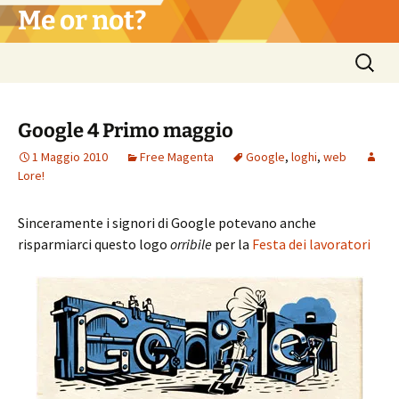
Vai
Me or not?
al
contenuto
Ricerca
per:
Google 4 Primo maggio
1 Maggio 2010
Free Magenta
Google
,
loghi
,
web
Lore!
Sinceramente i signori di Google potevano anche
risparmiarci questo logo
orribile
per la
Festa dei lavoratori