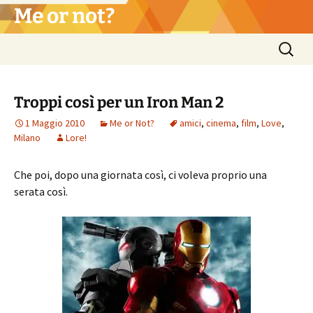
Vai
Me or not?
al
contenuto
Ricerca
per:
Troppi così per un Iron Man 2
1 Maggio 2010
Me or Not?
amici
,
cinema
,
film
,
Love
,
Milano
Lore!
Che poi, dopo una giornata così, ci voleva proprio una
serata così.