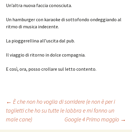
Un’altra nuova faccia conosciuta.
Un hamburger con karaoke di sottofondo ondeggiando al
ritmo di musica indecente.
La pioggerellina all’uscita dal pub.
Il viaggio di ritorno in dolce compagnia.
E così, ora, posso crollare sul letto contento.
Navigazione
←
È che non ho voglia di sorridere (e non è per i
taglietti che ho su tutte le labbra e mi fanno un
male cane)
Google 4 Primo maggio
→
articolo