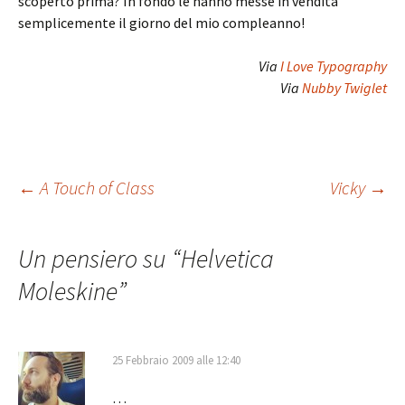
scoperto prima? In fondo le hanno messe in vendita
semplicemente il giorno del mio compleanno!
Via
I Love Typography
Via
Nubby Twiglet
Navigazione
←
A Touch of Class
Vicky
→
articolo
Un pensiero su “
Helvetica
Moleskine
”
25 Febbraio 2009 alle 12:40
…