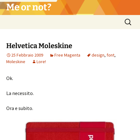
Vai
Me or not?
al
contenuto
Ricerca
per:
Helvetica Moleskine
25 Febbraio 2009
Free Magenta
design
,
font
,
Moleskine
Lore!
Ok.
La necessito.
Ora e subito.