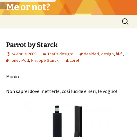
Vai
Me or not?
al
contenuto
Ricerca
per:
Parrot by Starck
24 Aprile 2009
That's design!
desideri
,
design
,
hi-fi
,
iPhone
,
iPod
,
Philippe Starck
Lore!
Muoio.
Non saprei dove metterle, così lucide e neri, le voglio!