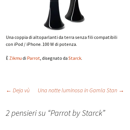
Una coppia di altoparlanti da terra senza fili compatibili
con iPod / iPhone. 100 W di potenza.
È
Zikmu
di
Parrot
, disegnato da
Starck
.
Navigazione
←
Deja vù
Una notte luminosa in Gamla Stan
→
articolo
2 pensieri su “
Parrot by Starck
”