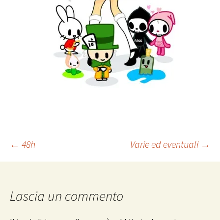
Navigazione
←
48h
Varie ed eventuali
→
articolo
Lascia un commento