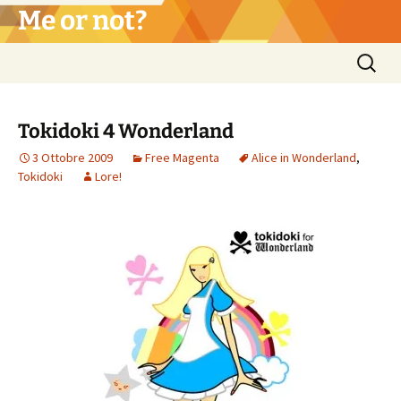
Vai
Me or not?
al
contenuto
Ricerca
per:
Tokidoki 4 Wonderland
3 Ottobre 2009
Free Magenta
Alice in Wonderland
,
Tokidoki
Lore!