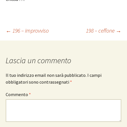
Navigazione
←
196 – improvviso
198 – ceffone
→
articolo
Lascia un commento
Il tuo indirizzo email non sarà pubblicato.
I campi
obbligatori sono contrassegnati
*
Commento
*