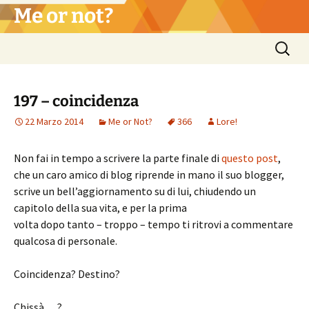
Vai
Me or not?
al
contenuto
Ricerca
per:
197 – coincidenza
22 Marzo 2014
Me or Not?
366
Lore!
Non fai in tempo a scrivere la parte finale di
questo post
,
che un caro amico di blog riprende in mano il suo blogger,
scrive un bell’aggiornamento su di lui, chiudendo un
capitolo della sua vita, e per la prima
volta dopo tanto – troppo – tempo ti ritrovi a commentare
qualcosa di personale.
Coincidenza? Destino?
Chissà …?