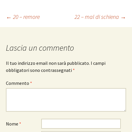
Navigazione
←
20 – remore
22 – mal di schiena
→
articolo
Lascia un commento
Il tuo indirizzo email non sarà pubblicato.
I campi
obbligatori sono contrassegnati
*
Commento
*
Nome
*