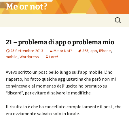
Vai
Me or not?
al
contenuto
Ricerca
per:
21 – problema di app o problema mio
25 Settembre 2013
Me or Not?
365
,
app
,
iPhone
,
mobile
,
Wordpress
Lore!
Avevo scritto un post bello lungo sull’app mobile. L’ho
riaperto, ho fatto qualche aggiustatina che però non mi
convinceva e al momento dell’uscita ho premuto su
“discard”, per evitare di salvare le modifiche.
Il risultato è che ha cancellato completamente il post, che
era ovviamente salvato solo in locale.