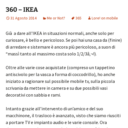
360 – IKEA
31 Agosto 2014
Me or Not?
365
Lore! on mobile
Già a dare all’IKEA in situazioni normali, anche solo per
curiosare, è bello e pericoloso. Se poi hai una casa da (finire)
di arredare e sistemare è ancora più pericoloso, a suon di
“massì tanto al massimo costa solo 1/2/3â‚¬!).
Oltre alle varie cose acquistate (compreso un tappetino
antiscivolo per la vasca a forma di coccodrillo), ho anche
iniziato a ragionare sul possibile mobile tv, sulla piccola
scrivania da mettere in camera e su due possibili vasi
decorativi con sabbia e rami.
Intanto grazie all’intervento di un’amico e del suo
macchinone, il trasloco è avanzato, visto che siamo riusciti
a portare TV e impianto audio e le varie console. Ora