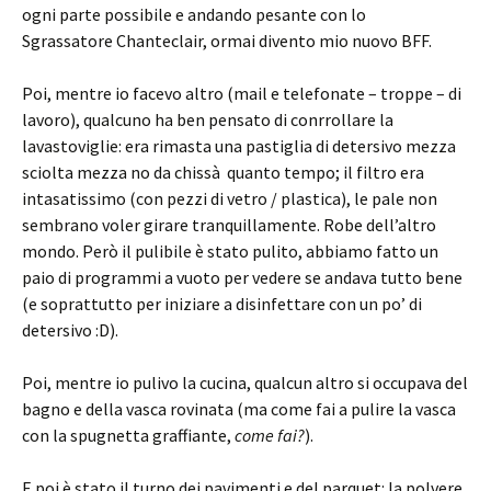
ogni parte possibile e andando pesante con lo
Sgrassatore Chanteclair, ormai divento mio nuovo BFF.
Poi, mentre io facevo altro (mail e telefonate – troppe – di
lavoro), qualcuno ha ben pensato di conrrollare la
lavastoviglie: era rimasta una pastiglia di detersivo mezza
sciolta mezza no da chissà quanto tempo; il filtro era
intasatissimo (con pezzi di vetro / plastica), le pale non
sembrano voler girare tranquillamente. Robe dell’altro
mondo. Però il pulibile è stato pulito, abbiamo fatto un
paio di programmi a vuoto per vedere se andava tutto bene
(e soprattutto per iniziare a disinfettare con un po’ di
detersivo :D).
Poi, mentre io pulivo la cucina, qualcun altro si occupava del
bagno e della vasca rovinata (ma come fai a pulire la vasca
con la spugnetta graffiante,
come fai?
).
E poi è stato il turno dei pavimenti e del parquet: la polvere