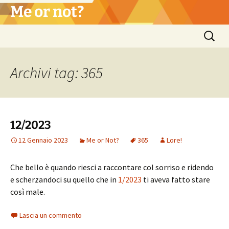
Vai
Me or not?
al
contenuto
Ricerca
per:
Archivi tag: 365
12/2023
12 Gennaio 2023
Me or Not?
365
Lore!
Che bello è quando riesci a raccontare col sorriso e ridendo
e scherzandoci su quello che in
1/2023
ti aveva fatto stare
così male.
Lascia un commento