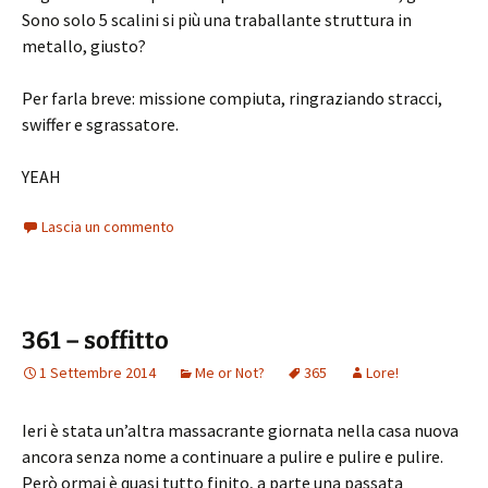
Sono solo 5 scalini si più una traballante struttura in
metallo, giusto?
Per farla breve: missione compiuta, ringraziando stracci,
swiffer e sgrassatore.
YEAH
Lascia un commento
361 – soffitto
1 Settembre 2014
Me or Not?
365
Lore!
Ieri è stata un’altra massacrante giornata nella casa nuova
ancora senza nome a continuare a pulire e pulire e pulire.
Però ormai è quasi tutto finito, a parte una passata