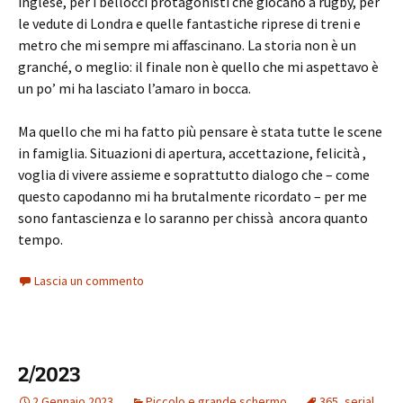
inglese, per i bellocci protagonisti che giocano a rugby, per
le vedute di Londra e quelle fantastiche riprese di treni e
metro che mi sempre mi affascinano. La storia non è un
granché, o meglio: il finale non è quello che mi aspettavo è
un po’ mi ha lasciato l’amaro in bocca.
Ma quello che mi ha fatto più pensare è stata tutte le scene
in famiglia. Situazioni di apertura, accettazione, felicità ,
voglia di vivere assieme e soprattutto dialogo che – come
questo capodanno mi ha brutalmente ricordato – per me
sono fantascienza e lo saranno per chissà ancora quanto
tempo.
Lascia un commento
2/2023
2 Gennaio 2023
Piccolo e grande schermo
365
,
serial