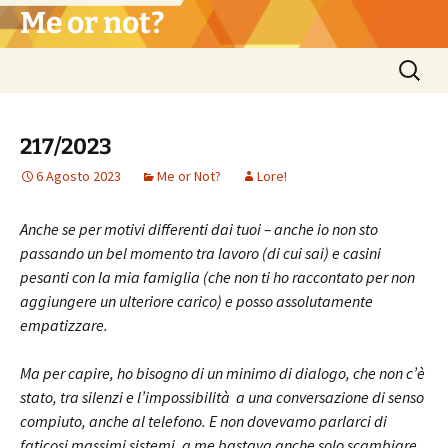
Vai
Me or not?
al
contenuto
Ricerca
per:
217/2023
6 Agosto 2023
Me or Not?
Lore!
Anche se per motivi differenti dai tuoi – anche io non sto
passando un bel momento tra lavoro (di cui sai) e casini
pesanti con la mia famiglia (che non ti ho raccontato per non
aggiungere un ulteriore carico) e posso assolutamente
empatizzare.
Ma per capire, ho bisogno di un minimo di dialogo, che non c’è
stato, tra silenzi e l’impossibilità a una conversazione di senso
compiuto, anche al telefono. E non dovevamo parlarci di
faticosi massimi sistemi, a me bastava anche solo scambiare