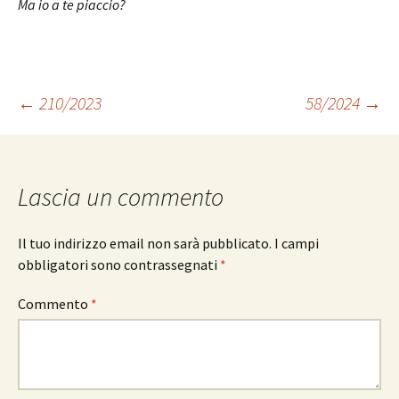
Ma io a te piaccio?
Navigazione
←
210/2023
58/2024
→
articolo
Lascia un commento
Il tuo indirizzo email non sarà pubblicato.
I campi
obbligatori sono contrassegnati
*
Commento
*