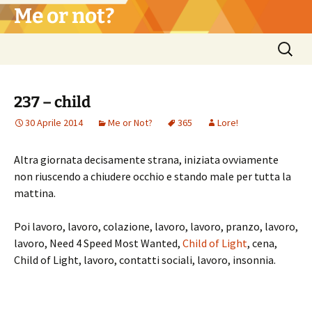
Vai
Me or not?
al
contenuto
Ricerca
per:
237 – child
30 Aprile 2014
Me or Not?
365
Lore!
Altra giornata decisamente strana, iniziata ovviamente
non riuscendo a chiudere occhio e stando male per tutta la
mattina.
Poi lavoro, lavoro, colazione, lavoro, lavoro, pranzo, lavoro,
lavoro, Need 4 Speed Most Wanted,
Child of Light
, cena,
Child of Light, lavoro, contatti sociali, lavoro, insonnia.