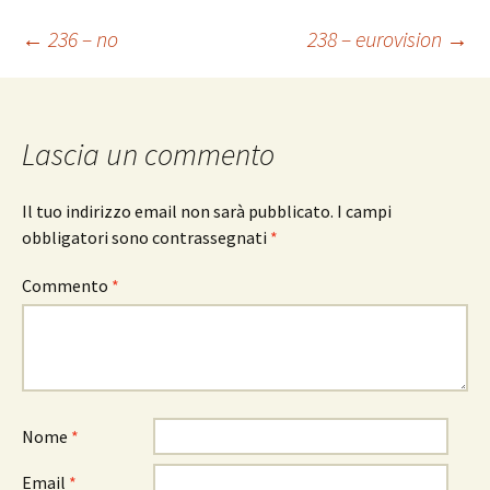
Navigazione
←
236 – no
238 – eurovision
→
articolo
Lascia un commento
Il tuo indirizzo email non sarà pubblicato.
I campi
obbligatori sono contrassegnati
*
Commento
*
Nome
*
Email
*