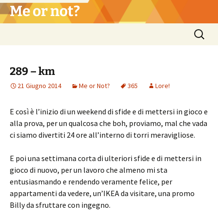
Vai
Me or not?
al
contenuto
Ricerca
per:
289 – km
21 Giugno 2014
Me or Not?
365
Lore!
E così è l’inizio di un weekend di sfide e di mettersi in gioco e
alla prova, per un qualcosa che boh, proviamo, mal che vada
ci siamo divertiti 24 ore all’interno di torri meravigliose.
E poi una settimana corta di ulteriori sfide e di mettersi in
gioco di nuovo, per un lavoro che almeno mi sta
entusiasmando e rendendo veramente felice, per
appartamenti da vedere, un’IKEA da visitare, una promo
Billy da sfruttare con ingegno.