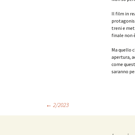
Il film in r
protagonist
treni e met
finale non 
Ma quello c
apertura, a
come quest
saranno pe
Navigazione
←
2/2023
articolo