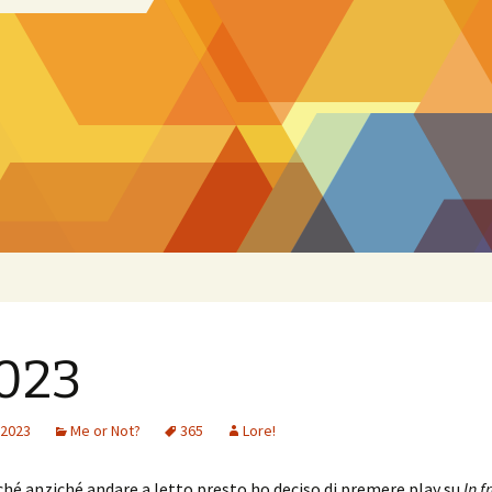
023
 2023
Me or Not?
365
Lore!
hé anziché andare a letto presto ho deciso di premere play su
In f