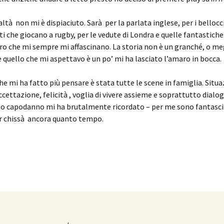
ealtà non mi è dispiaciuto. Sarà per la parlata inglese, per i bellocc
i che giocano a rugby, per le vedute di Londra e quelle fantastiche 
ro che mi sempre mi affascinano. La storia non è un granché, o megl
è quello che mi aspettavo è un po’ mi ha lasciato l’amaro in bocca.
he mi ha fatto più pensare è stata tutte le scene in famiglia. Situaz
ccettazione, felicità , voglia di vivere assieme e soprattutto dialo
o capodanno mi ha brutalmente ricordato – per me sono fantasci
r chissà ancora quanto tempo.