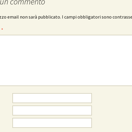
 un commento
rizzo email non sarà pubblicato.
I campi obbligatori sono contrass
o
*