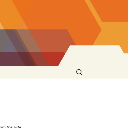
Ricerca
per:
rom the side
.