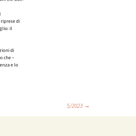
i
riprese di
io: il
ioni di
go che –
enza e lo
5/2023
→