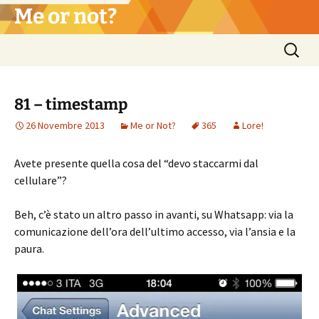
Vai
Me or not?
al
contenuto
Ricerca
per:
81 – timestamp
26 Novembre 2013
Me or Not?
365
Lore!
Avete presente quella cosa del “devo staccarmi dal
cellulare”?
Beh, c’è stato un altro passo in avanti, su Whatsapp: via la
comunicazione dell’ora dell’ultimo accesso, via l’ansia e la
paura.