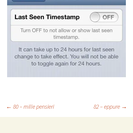
Navigazione
←
80 – mille pensieri
82 – eppure
→
articolo