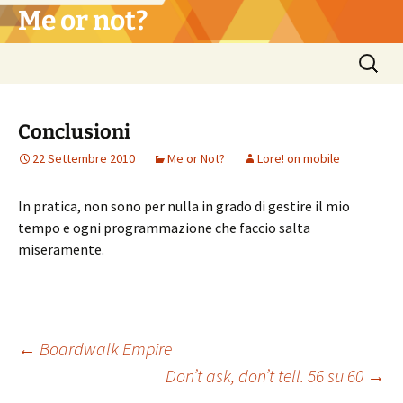
Vai
Me or not?
al
contenuto
Ricerca
per:
Conclusioni
22 Settembre 2010
Me or Not?
Lore! on mobile
In pratica, non sono per nulla in grado di gestire il mio
tempo e ogni programmazione che faccio salta
miseramente.
Navigazione
←
Boardwalk Empire
Don’t ask, don’t tell. 56 su 60
→