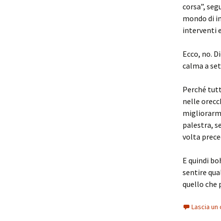
corsa”, segu
mondo di in
interventi e
Ecco, no. D
calma a se
Perché tutt
nelle orecc
migliorarmi
palestra, s
volta prece
E quindi bo
sentire qua
quello che 
Lascia u