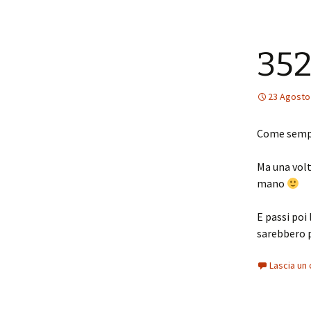
352
23 Agosto
Come sempre
Ma una volta
mano
E passi poi 
sarebbero 
Lascia u