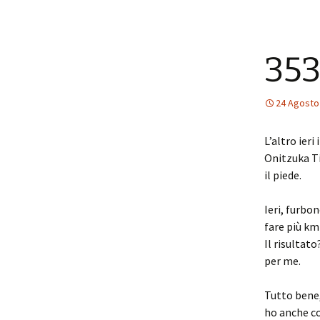
353
24 Agosto
L’altro ier
Onitzuka Ti
il piede.
Ieri, furbo
fare più km
Il risultat
per me.
Tutto bene,
ho anche c