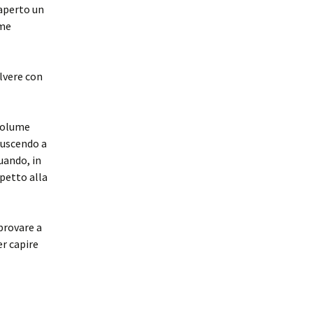
 aperto un
ome
olvere con
 volume
iuscendo a
uando, in
spetto alla
provare a
er capire