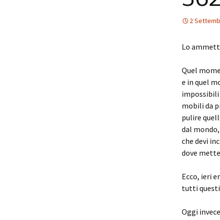
2 Settemb
Lo ammetto:
Quel moment
e in quel m
impossibili
mobili da pr
pulire quel
dal mondo, 
che devi in
dove mette
Ecco, ieri e
tutti questi
Oggi invece