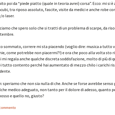
ito poi da “piede piatto (quale in teoria avrei) corsa”. Ecco: mi si è
cubi, tra riposo assoluto, fascite, visite da medici e anche robe c
/o laser.
iciamo che spero solo che si tratti di un problema di scarpe, da ris
ttembre.
o sommato, correre mi sta piacendo (voglio dire: musica a tutto
hie, come potrebbe non piacermi?!) e ora che poco alla volta sto r
 mi regala anche qualche discreta soddisfazione, molto di più di q
ei tutto contento perché hai aumentato di mezzo chilo i carichi ri
dente.
h: speriamo che non sia nulla di che. Anche se forse avrebbe senso 
lche medico adeguato, non tanto per il dolore di adesso, quanto p
posso e quello no, giusto?
n commento