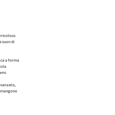
ericoloso.
a suon di
sca a forma
cola
ami.
 avanzato,
 rimangono