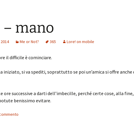
 – mano
 2014
Me or Not?
365
Lore! on mobile
 il difficile è cominciare.
 iniziato, si va spediti, soprattutto se poi un’amica si offre anche 
le ore successive a darti dell’imbecille, perché certe cose, alla fine,
potute benissimo evitare.
n commento