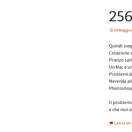
256
19 Maggio
Quindi: sve
Colazione a
Pranzo sal
Un Mac e u
Problemi da
Merenda al
Photoshop e
Il problem
e che non s
Lascia u