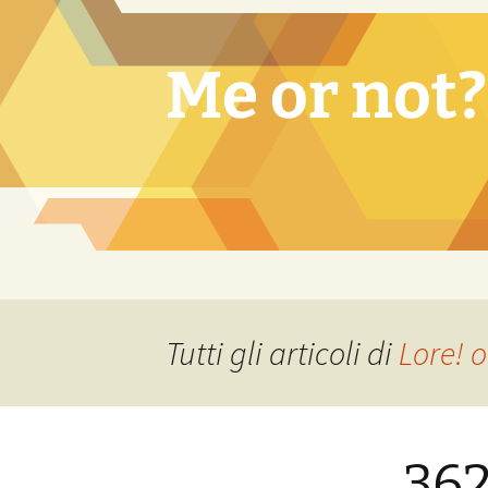
Vai
al
contenuto
Me or not?
Tutti gli articoli di
Lore! 
362