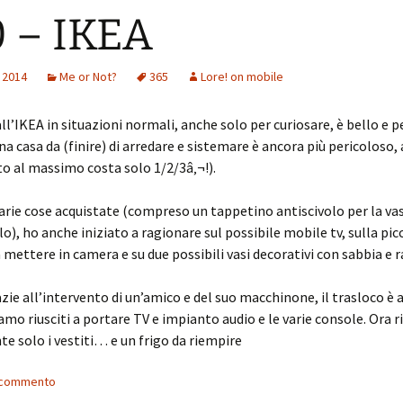
 – IKEA
 2014
Me or Not?
365
Lore! on mobile
all’IKEA in situazioni normali, anche solo per curiosare, è bello e p
na casa da (finire) di arredare e sistemare è ancora più pericoloso, 
o al massimo costa solo 1/2/3â‚¬!).
varie cose acquistate (compreso un tappetino antiscivolo per la va
lo), ho anche iniziato a ragionare sul possibile mobile tv, sulla pic
a mettere in camera e su due possibili vasi decorativi con sabbia e r
zie all’intervento di un’amico e del suo macchinone, il trasloco è
iamo riusciti a portare TV e impianto audio e le varie console. Ora
e solo i vestiti… e un frigo da riempire
n commento