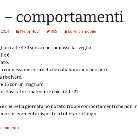
 – comportamenti
 2014
Me or Not?
365
Lore! on mobile
gliato alle 4:30 senza che suonasse la sveglia.
lle 6.
tato.
na connessione internet che collaboravano ben poco.
 risolvere.
le 16 con un magnum.
 illustrator finalmente chiusi alle 22.
a è che nella giornata ho notato troppi comportamenti che non m
ono sinceramente disposto a tollerare a lungo.
n commento