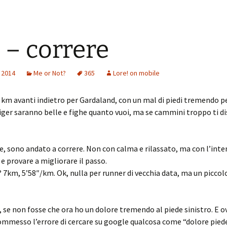
 – correre
 2014
Me or Not?
365
Lore! on mobile
i i km avanti indietro per Gardaland, con un mal di piedi tremendo p
ger saranno belle e fighe quanto vuoi, ma se cammini troppo ti 
ne, sono andato a correre. Non con calma e rilassato, ma con l’inte
 e provare a migliorare il passo.
o? 7km, 5’58″/km. Ok, nulla per runner di vecchia data, ma un picco
 se non fosse che ora ho un dolore tremendo al piede sinistro. E 
ommesso l’errore di cercare su google qualcosa come “dolore pied