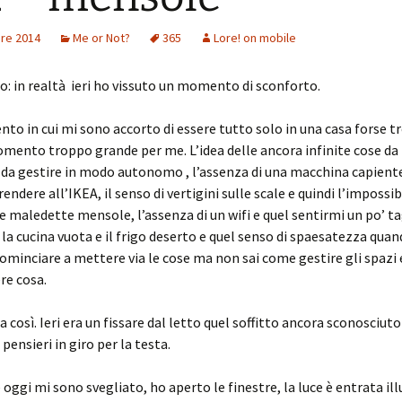
re 2014
Me or Not?
365
Lore! on mobile
 in realtà ieri ho vissuto un momento di sconforto.
o in cui mi sono accorto di essere tutto solo in una casa forse 
omento troppo grande per me. L’idea delle ancora infinite cose da 
 da gestire in modo autonomo , l’assenza di una macchina capiente
endere all’IKEA, il senso di vertigini sulle scale e quindi l’impossib
le maledette mensole, l’assenza di un wifi e quel sentirmi un po’ ta
la cucina vuota e il frigo deserto e quel senso di spaesatezza qua
cominciare a mettere via le cose ma non sai come gestire gli spazi 
re cosa.
ra così. Ieri era un fissare dal letto quel soffitto ancora sconosciuto
 pensieri in giro per la testa.
 oggi mi sono svegliato, ho aperto le finestre, la luce è entrata i