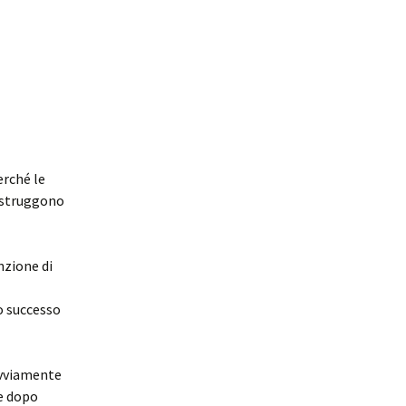
erché le
distruggono
nzione di
lo successo
ovviamente
e dopo