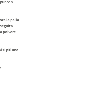
 pur con
ora la palla
oseguita
la polvere
i si più una
e.