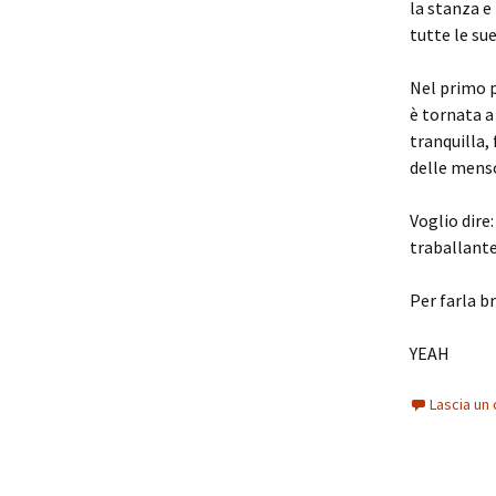
la stanza e
tutte le su
Nel primo p
è tornata a
tranquilla, 
delle mens
Voglio dire
traballante
Per farla b
YEAH
Lascia u