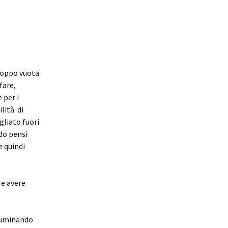
troppo vuota
fare,
 per i
ilità di
gliato fuori
ndo pensi
e quindi
 e avere
lluminando