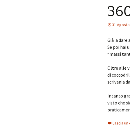
360
31 Agosto
Già a dare 
Se poi hai u
“massì tant
Oltre alle 
di coccodril
scrivania d
Intanto gra
visto che s
praticament
Lascia u