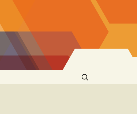
Ricerca
per: