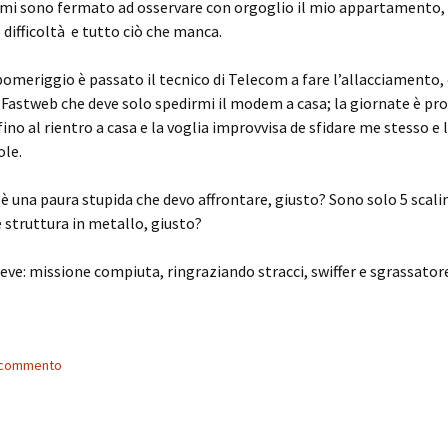
 mi sono fermato ad osservare con orgoglio il mio appartamento,
e difficoltà e tutto ciò che manca.
omeriggio è passato il tecnico di Telecom a fare l’allacciamento, 
 Fastweb che deve solo spedirmi il modem a casa; la giornate è pr
fino al rientro a casa e la voglia improvvisa de sfidare me stesso e 
ole.
: è una paura stupida che devo affrontare, giusto? Sono solo 5 scalin
 struttura in metallo, giusto?
reve: missione compiuta, ringraziando stracci, swiffer e sgrassator
n commento