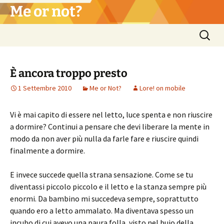
Vai
Me or not?
al
contenuto
Ricerca
per:
È ancora troppo presto
1 Settembre 2010
Me or Not?
Lore! on mobile
Vi è mai capito di essere nel letto, luce spenta e non riuscire
a dormire? Continui a pensare che devi liberare la mente in
modo da non aver più nulla da farle fare e riuscire quindi
finalmente a dormire.
E invece succede quella strana sensazione. Come se tu
diventassi piccolo piccolo e il letto e la stanza sempre più
enormi. Da bambino mi succedeva sempre, soprattutto
quando ero a letto ammalato. Ma diventava spesso un
incubo di cui avevo una paura folla, visto nel buio della