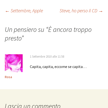
Navigazione
←
Settembre, Apple
Steve, ho perso il CD
→
articolo
Un pensiero su “
È ancora troppo
presto
”
1 Settembre 2010 alle 11:58
Capita, capita, eccome se capita…
Rosa
Lascia un commento