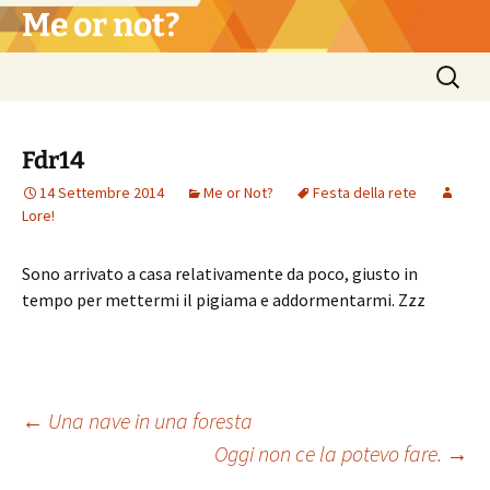
Vai
Me or not?
al
contenuto
Ricerca
per:
Fdr14
14 Settembre 2014
Me or Not?
Festa della rete
Lore!
Sono arrivato a casa relativamente da poco, giusto in
tempo per mettermi il pigiama e addormentarmi. Zzz
Navigazione
←
Una nave in una foresta
Oggi non ce la potevo fare.
→