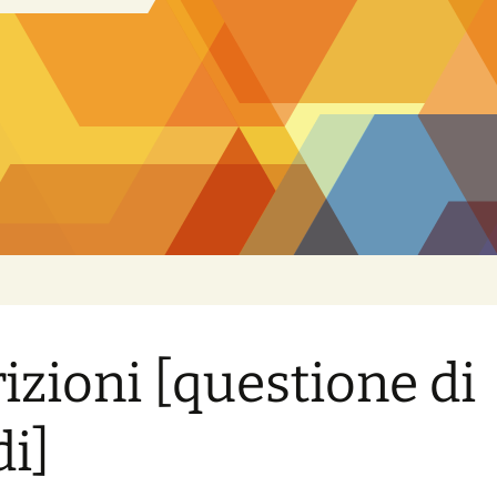
rizioni [questione di
di]