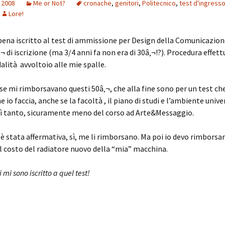
 2008
Me or Not?
cronache
,
genitori
,
Politecnico
,
test d'ingress
Lore!
ena iscritto al test di ammissione per Design della Comunicazione
¬ di iscrizione (ma 3/4 anni fa non era di 30â‚¬!?). Procedura effett
alità avvoltoio alle mie spalle.
se mi rimborsavano questi 50â‚¬, che alla fine sono per un test ch
 io faccia, anche se la facoltà , il piano di studi e l’ambiente univ
sì tanto, sicuramente meno del corso ad Arte&Messaggio.
 è stata affermativa, sì, me li rimborsano. Ma poi io devo rimborsare
il costo del radiatore nuovo della “mia” macchina.
i sono iscritto a quel test!