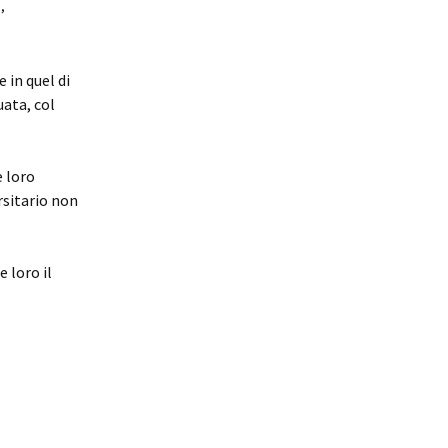
o
,
 in quel di
uata, col
e loro
ersitario non
 loro il