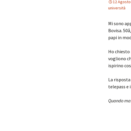
12 Agosto
università
Mi sono app
Bovisa. 50â‚
papi in mod
Ho chiesto 
vogliono che
ispirino co
La risposta
telepass e 
Quando mai m