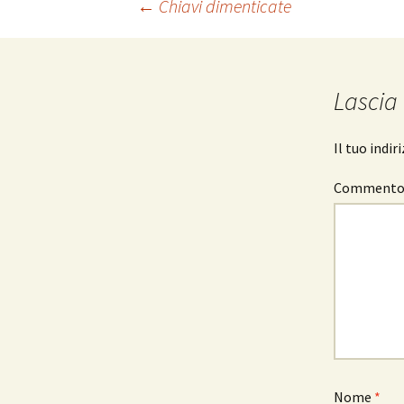
Navigazione
←
Chiavi dimenticate
articolo
Lascia
Il tuo indi
Comment
Nome
*