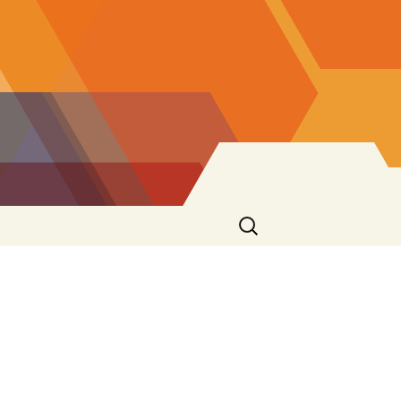
Ricerca
per: