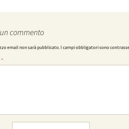
 un commento
rizzo email non sarà pubblicato.
I campi obbligatori sono contrass
o
*