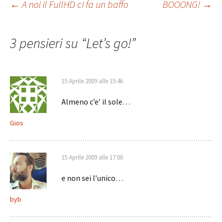
Navigazione
←
A noi il FullHD ci fa un baffo
BOOONG!
→
articolo
3 pensieri su “
Let’s go!
”
15 Aprile 2009 alle 15:46
Almeno c’e’ il sole…
Gios
15 Aprile 2009 alle 17:00
e non sei l’unico…
byb