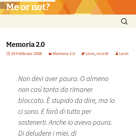
Vai
Me or not?
al
contenuto
Ricerca
per:
Memoria 2.0
29 Febbraio 2008
Memoria 2.0
Love
,
ricordi
Lore!
Non devi aver paura. O almeno
non così tanta da rimaner
bloccato. È stupido da dire, ma io
ci sono. E farò di tutto per
sostenerti. Anche io avevo paura.
Di deludere i miei, di