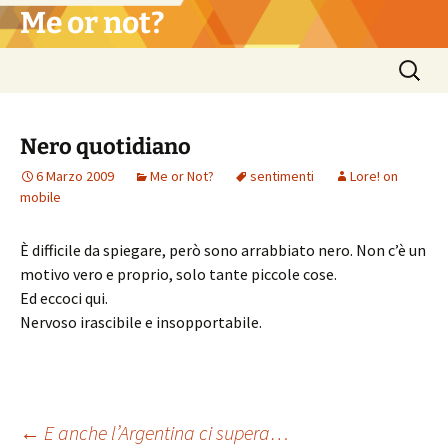
Vai
Me or not?
al
contenuto
Ricerca
per:
Nero quotidiano
6 Marzo 2009
Me or Not?
sentimenti
Lore! on
mobile
È difficile da spiegare, però sono arrabbiato nero. Non c’è un
motivo vero e proprio, solo tante piccole cose.
Ed eccoci qui.
Nervoso irascibile e insopportabile.
←
E anche l’Argentina ci supera…