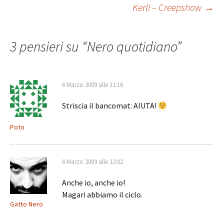
Navigazione
Kerli – Creepshow
→
articolo
3 pensieri su “
Nero quotidiano
”
6 Marzo 2009 alle 11:16
Striscia il bancomat: AIUTA!
Poto
6 Marzo 2009 alle 12:02
Anche io, anche io!
Magari abbiamo il ciclo.
Gatto Nero