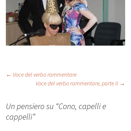
Navigazione
←
Voce del verbo rammentare
Voce del verbo rammentare, parte II
→
articolo
Un pensiero su “
Cono, capelli e
cappelli
”