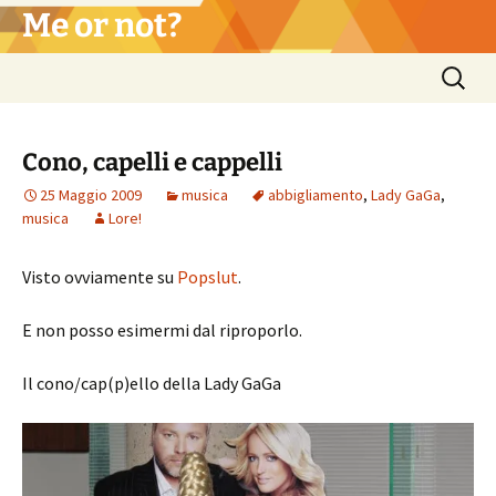
Vai
Me or not?
al
contenuto
Ricerca
per:
Cono, capelli e cappelli
25 Maggio 2009
musica
abbigliamento
,
Lady GaGa
,
musica
Lore!
Visto ovviamente su
Popslut
.
E non posso esimermi dal riproporlo.
Il cono/cap(p)ello della Lady GaGa