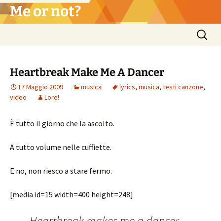
Vai
Me or not?
al
contenuto
Ricerca
per:
Heartbreak Make Me A Dancer
17 Maggio 2009
musica
lyrics
,
musica
,
testi canzone
,
video
Lore!
È tutto il giorno che la ascolto.
A tutto volume nelle cuffiette.
E no, non riesco a stare fermo.
[media id=15 width=400 height=248]
Heartbreak makes me a dancer,