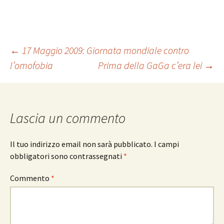
Navigazione
←
17 Maggio 2009: Giornata mondiale contro
l’omofobia
Prima della GaGa c’era lei
→
articolo
Lascia un commento
Il tuo indirizzo email non sarà pubblicato.
I campi
obbligatori sono contrassegnati
*
Commento
*