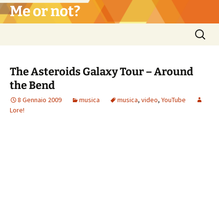
Vai
Me or not?
al
contenuto
Ricerca
per:
The Asteroids Galaxy Tour – Around
the Bend
8 Gennaio 2009
musica
musica
,
video
,
YouTube
Lore!