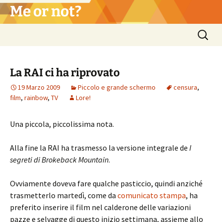
Vai
Me or not?
al
contenuto
Ricerca
per:
La RAI ci ha riprovato
19 Marzo 2009
Piccolo e grande schermo
censura
,
film
,
rainbow
,
TV
Lore!
Una piccola, piccolissima nota.
Alla fine la RAI ha trasmesso la versione integrale de
I
segreti di Brokeback Mountain
.
Ovviamente doveva fare qualche pasticcio, quindi anziché
trasmetterlo martedì, come da
comunicato stampa
, ha
preferito inserire il film nel calderone delle variazioni
pazze e selvagge di questo inizio settimana, assieme allo