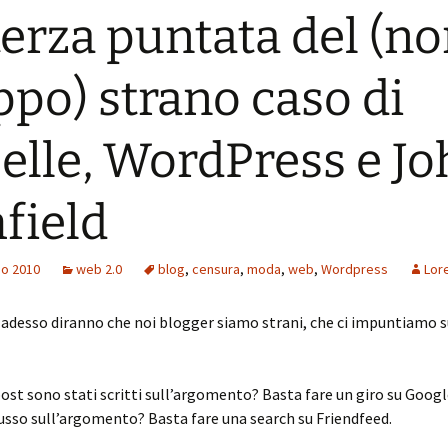
terza puntata del (n
ppo) strano caso di
elle, WordPress e J
field
io 2010
web 2.0
blog
,
censura
,
moda
,
web
,
Wordpress
Lore
, adesso diranno che noi blogger siamo strani, che ci impuntiamo s
ost sono stati scritti sull’argomento? Basta fare un giro su Goog
cusso sull’argomento? Basta fare una search su Friendfeed.