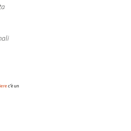
ta
nali
iere
c’è un