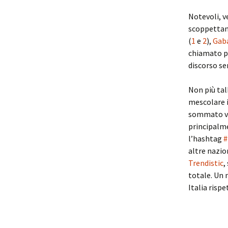
Notevoli, v
scoppetta
(
1
e
2
),
Gaba
chiamato pe
discorso se
Non più tal
mescolare 
sommato vec
principalm
l’hashtag
#
altre nazion
Trendistic
,
totale. Un 
Italia risp