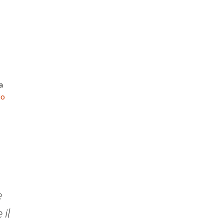
a
io
e
 il