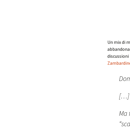
Un mix di m
abbandonan
discussioni
Zambardin
Dom
[…]
Ma 
“sca