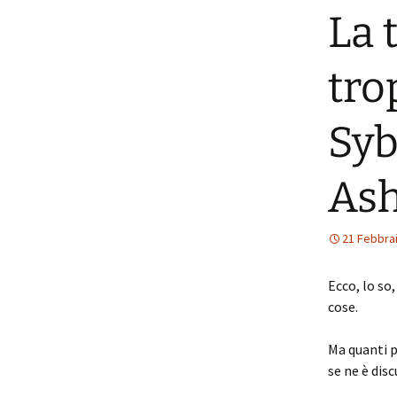
La 
tro
Syb
Ash
21 Febbra
Ecco, lo so
cose.
Ma quanti p
se ne è dis