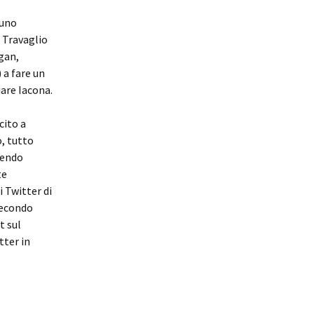
 uno
 Travaglio
gan,
 a fare un
iare Iacona.
cito a
, tutto
nendo
te
i Twitter di
 secondo
t sul
tter in