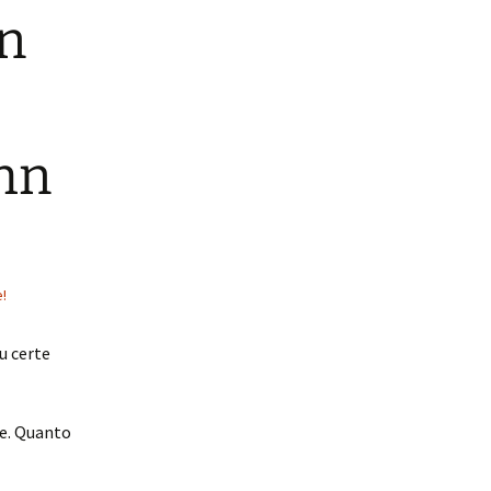
on
ohn
!
u certe
le. Quanto