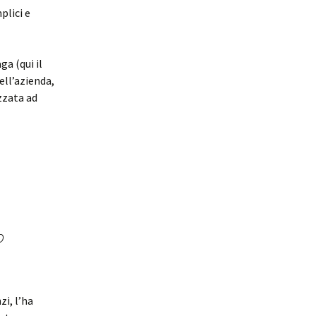
plici e
a (qui il
dell’azienda,
zzata ad
o
zi, l’ha