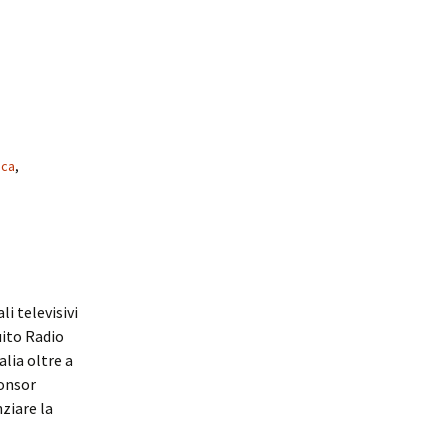
ica
,
li televisivi
cuito Radio
lia oltre a
ponsor
ziare la