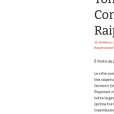
Com
Rai
26 Marzo 
Raiperunano
È finito da
Le cifre so
live.raiperu
terrestri (l
Popolare ma
tutta la ge
(prima tra 
trasmissio