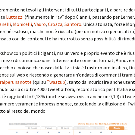
eramente notevoli gli interventi di tutti partecipanti, a partire da
nte
Luttazzi
(finalmente in “tv” dopo 8 anni), passando per Lerner,
nelli
,
Monicelli
,
Vauro
,
Crozza
,
Santoro
. Unica stonata, forse Mor
rché escluso, ma che non è riuscito (per un motivo o per un altro)
nsato con dei contenuti e ha interrotto senza possibilità di rimed
kshow con politici litiganti, ma un vero e proprio evento che è rius
i mezzi di comunicazione. Interessante come un format, Annozero
chio e noioso che nasce dalla tv, si sia è trasformaro in altro, fi
ente sul web e riescendo a generare un’ondata di commenti trami
raiperunanotte
(qui su
Twazzup
), tanto da incuriosire anche utent
i. Si parla di oltre 4000 tweet all’ora, record storico per l’Italia e
 si è raggiunti lo 0,18% (anche se avevo visto anche un 0,19) di twee
numero veramente impressionante, calcolando la diffusione di Twi
etto al resto del mondo