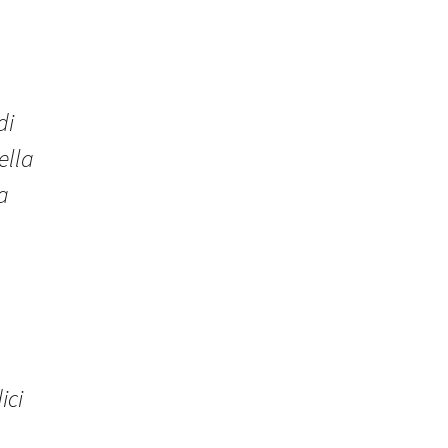
di
ella
a
ici