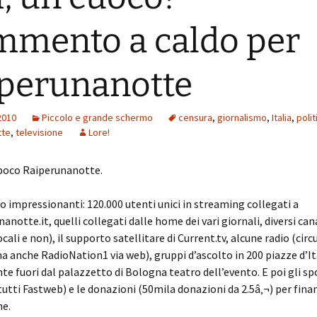
mento a caldo per
perunanotte
2010
Piccolo e grande schermo
censura
,
giornalismo
,
Italia
,
polit
tte
,
televisione
Lore!
 poco Raiperunanotte.
no impressionanti: 120.000 utenti unici in streaming collegati a
nanotte.it, quelli collegati dalle home dei vari giornali, diversi cana
ocali e non), il supporto satellitare di Current.tv, alcune radio (cir
 anche RadioNation1 via web), gruppi d’ascolto in 200 piazze d’Ita
nte fuori dal palazzetto di Bologna teatro dell’evento. E poi gli s
tutti Fastweb) e le donazioni (50mila donazioni da 2.5â‚¬) per finan
ne.