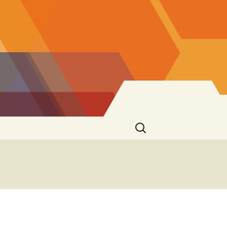
Ricerca
per: