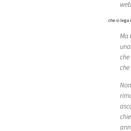
web
che si lega
Ma 
una
che 
che 
Non 
rim
asco
chie
ann