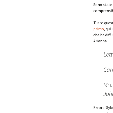
Sono state 
comprensibi
Tutto quest
primo
, qui 
che ha diff
Arianna.
Let
Car
Mi c
John
Errore! Syb