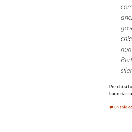
com
anch
gove
chie
non 
Berl
sile
Per chi si 
buon riassu
Un solo c