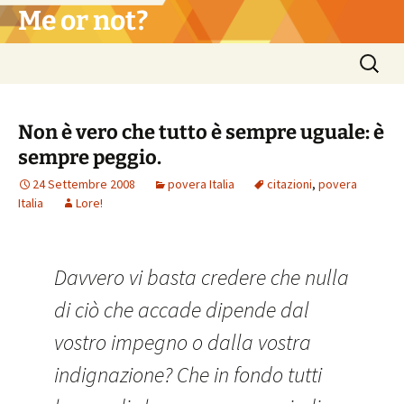
Vai
Me or not?
al
contenuto
Ricerca
per:
Non è vero che tutto è sempre uguale: è
sempre peggio.
24 Settembre 2008
povera Italia
citazioni
,
povera
Italia
Lore!
Davvero vi basta credere che nulla
di ciò che accade dipende dal
vostro impegno o dalla vostra
indignazione? Che in fondo tutti