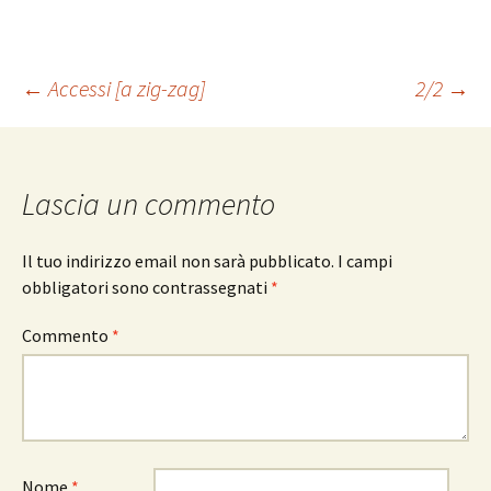
Navigazione
←
Accessi [a zig-zag]
2/2
→
articolo
Lascia un commento
Il tuo indirizzo email non sarà pubblicato.
I campi
obbligatori sono contrassegnati
*
Commento
*
Nome
*