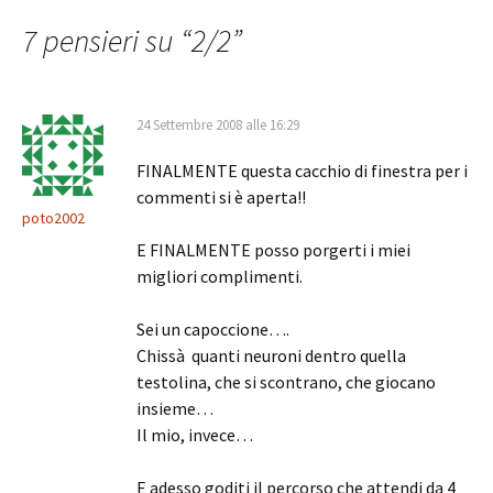
articolo
7 pensieri su “
2/2
”
24 Settembre 2008 alle 16:29
FINALMENTE questa cacchio di finestra per i
commenti si è aperta!!
poto2002
E FINALMENTE posso porgerti i miei
migliori complimenti.
Sei un capoccione….
Chissà quanti neuroni dentro quella
testolina, che si scontrano, che giocano
insieme…
Il mio, invece…
E adesso goditi il percorso che attendi da 4