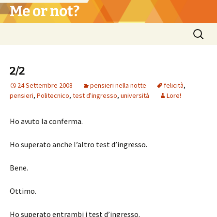
Vai
Me or not?
al
contenuto
Ricerca
per:
2/2
24 Settembre 2008
pensieri nella notte
felicità
,
pensieri
,
Politecnico
,
test d'ingresso
,
università
Lore!
Ho avuto la conferma.
Ho superato anche l’altro test d’ingresso.
Bene.
Ottimo.
Ho superato entrambi i test d’ingresso.