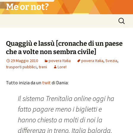
Vai
Me or not?
al
contenuto
Ricerca
per:
Quaggiù e lassù [cronache di un paese
che a volte non sembra civile]
29 Maggio 2010
povera Italia
povera Italia
,
Svezia
,
trasporti pubblici
,
treni
Lore!
Tutto inizia da un
twit
di Dania:
Il sistema Trenitalia online oggi ha
fatto pagare meno i biglietti e
hanno chiesto a molti di noi la
differenza in treno. Italia balorda.